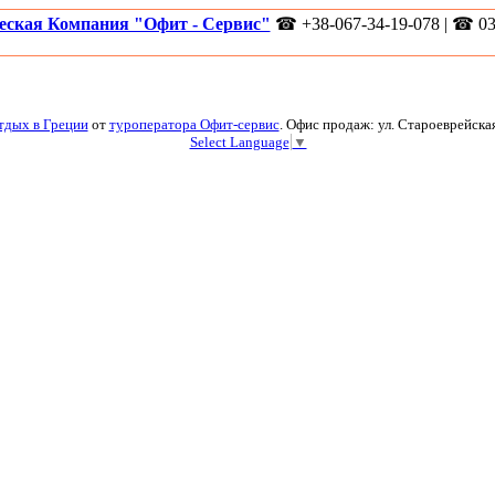
еская Компания "Офит - Сервис"
☎ +38-067-34-19-078 | ☎ 03
тдых в Греции
от
туроператора Офит-сервис
. Офис продаж: ул. Староеврейская
Select Language
▼