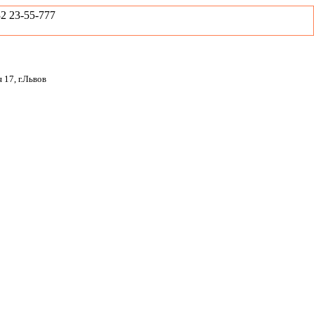
2 23-55-777
 17, г.Львов