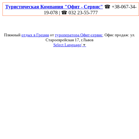
Туристическая Компания "Офит - Сервис"
☎ +38-067-34-
19-078 | ☎ 032 23-55-777
Пляжный
отдых в Греции
от
туроператора Офит-сервис
. Офис продаж: ул.
Староеврейская 17, г.Львов
Select Language
▼