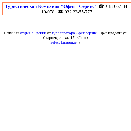
Туристическая Компания "Офит - Сервис"
☎ +38-067-34-
19-078 | ☎ 032 23-55-777
Пляжный
отдых в Греции
от
туроператора Офит-сервис
. Офис продаж: ул.
Староеврейская 17, г.Львов
Select Language
▼