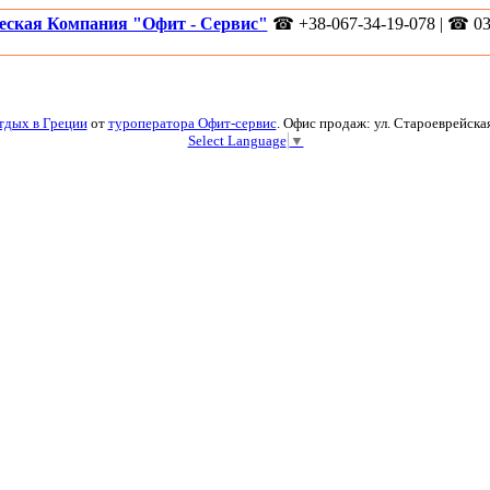
еская Компания "Офит - Сервис"
☎ +38-067-34-19-078 | ☎ 03
тдых в Греции
от
туроператора Офит-сервис
. Офис продаж: ул. Староеврейская
Select Language
▼