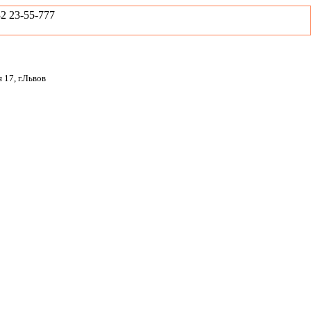
2 23-55-777
 17, г.Львов