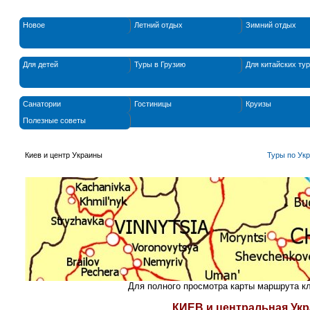
Новое
Летний отдых
Зимний отдых
Для детей
Туры в Грузию
Для китайских ту
Санатории
Гостиницы
Круизы
Полезные советы
Киев и центр Украины
Туры по Ук
Для полного просмотра карты маршрута к
КИЕВ и центральная Укр