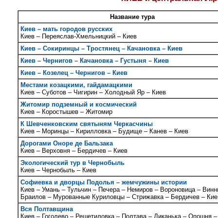
Название тура
Киев – мать городов русских
Киев – Переяслав-Хмельницкий – Киев
Киев – Сокиринцы – Тростянец – Качановка – Киев
Киев – Чернигов – Качановка – Густыня – Киев
Киев – Козелец – Чернигов – Киев
Местами козацкими, гайдамацкими
Киев – Суботов – Чигирин – Холодный Яр – Киев
Житомир подземный и космический
Киев – Коростышев – Житомир
К Шевченковским святыням Черкасчины
Киев – Моринцы – Кирилловка – Будище – Канев – Киев
Дорогами Оноре де Бальзака
Киев – Верховня – Бердичев – Киев
Экологический тур в Чернобыль
Киев – Чернобыль – Киев
Софиевка и дворцы Подолья – жемчужины истории
Киев – Умань – Тульчин – Печера – Немиров – Вороновица – Винн
Браилов – Мурованные Куриловцы – Стрижавка – Бердичев – Кие
Вся Полтавщина
Киев – Гоголево – Решетиловка – Полтава – Диканька – Опошня –