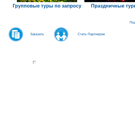
Групповые туры по запросу
Праздничные ту
По
Заказать
Стать Партнером
© 2011-
2026