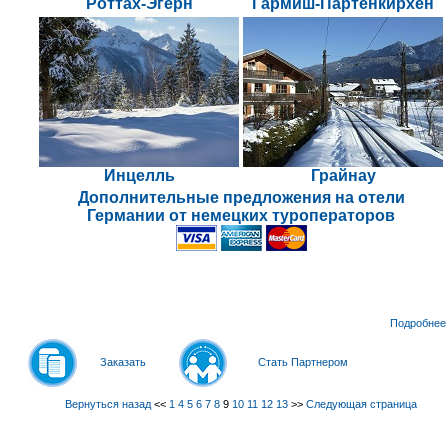
Роттах-Эгерн
Гармиш-Партенкирхен
Инцелль
Грайнау
Дополнительные предложения на отели
Германии от немецких туроператоров
Подробнее
Заказать
Стать Партнером
Вернуться назад
<<
1
4
5
6
7
8
9
10
11
12
13
>>
Следующая страница