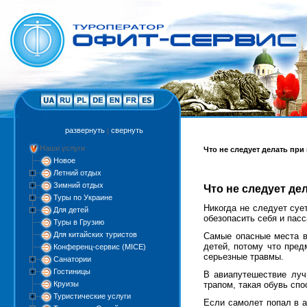
развернуть
|
свернуть
Наши услуги
Что не следует делать при
Новое
Летний отдых
Зимний отдых
Что не следует де
Туры по Украине
Никогда не следует суе
Для детей
обезопасить себя и пас
Туры в Грузию
Для китайских туристов
Самые опасные места в
детей, потому что пред
Конференц-сервис (MICE)
серьезные травмы.
Санатории
Гостиницы
В авиапутешествие луч
Круизы
трапом, такая обувь сп
Туристические услуги
Если самолет попал в а