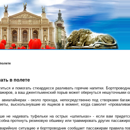
 полете
лать в полете
титься и помогать стюардессе разливать горячие напитки. Бортпроводн
сажиров, а ваш джентльменский порыв может обернуться нешуточными о
 авиалайнерах - около прохода, непосредственно под створками бага
меты, выскользнувшие из ящиков в момент, когда самолет «провалива
ше не надевать туфельки на острых «шпильках» - если вам придетс
особна проткнуть резиновую обшивку или травмировать других пассажиро
варийную ситуацию и бортпроводник сообщает пассажирам правила пов