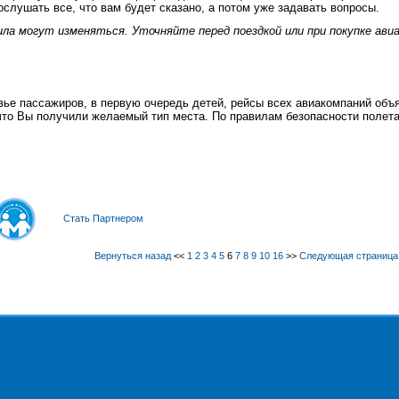
слушать все, что вам будет сказано, а потом уже задавать вопросы.
ила могут изменяться. Уточняйте перед поездкой или при покупке ав
вье пассажиров, в первую очередь детей, рейсы всех авиакомпаний объ
что Вы получили желаемый тип места. По правилам безопасности полет
Стать Партнером
Вернуться назад
<<
1
2
3
4
5
6
7
8
9
10
16
>>
Следующая страница