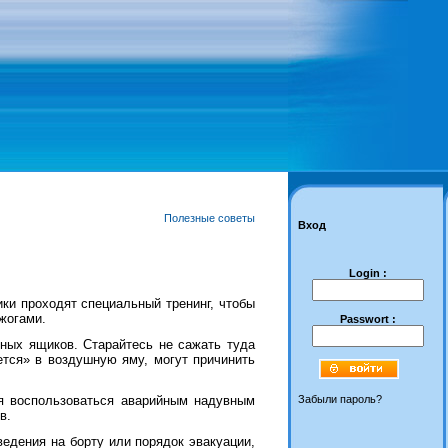
Полезные советы
Вход
Login :
ики проходят специальный тренинг, чтобы
жогами.
Passwort :
жных ящиков. Старайтесь не сажать туда
ется» в воздушную яму, могут причинить
я воспользоваться аварийным надувным
Забыли пароль?
в.
едения на борту или порядок эвакуации,