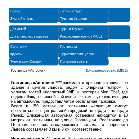
Новое
Летний отдых
Зимний отдых
Туры по Украине
Для детей
Туры в Грузию
Для китайских туристов
Конференц-сервис (MICE)
Санатории
Гостиницы
Круизы
Туристические услуги
Турмагазин Онлайн
Полезные советы
Гостиница «Астория»
Конференц-сервис (MICE)
Гостиница «Астория» ****
занимает старинное историческое
здание в центре Львова, рядом с Оперным театром. К
услугам гостей бесплатный WiFi и ресторан Mon Chef, где
подают блюда европейской кухни. Гостям, путешествующим
на автомобиле, предоставляется бесплатная парковка.
Всего в 150 метрах от гостиницы желающие смогут
прогуляться по центральной городской площади - площади
Рынок. Ближайшая автобусная остановка находится в 10
метрах от гостиницы, на улице Городоцкая. Расстояние до
Центрального железнодорожного вокзала и аэропорта
Львова составляет 3 км и 8 км, соответственно.
Номерной фонд: 41 номер.
Все номера отеля располагают