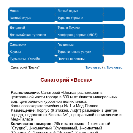
Новое
Летний отдых
Зимний отдых
Туры по Украине
Для детей
Туры в Грузию
Для китайских туристов
Конференц-сервис (MICE)
Санатории
Гостиницы
Круизы
Туристические услуги
Турмагазин Онлайн
Полезные советы
Санаторий "Весна"
Трускавец
/
г. Трускавец
Санаторий «Весна»
Расположение:
Санаторий «Весна» расположен в
центральной части города в 300 м от бювета минеральных
вод, центральной курортной поликлиники,
бальнеоозокеритолечебницы № 1 и Мед-Паласа
Размещение:
Корпус (9 этажей, лифт) размещен в центре
города, недалеко от бювета №1, центральной поликлиники и
Мед-Паласа
Количество номеров:
285 в категориях : 1-комнатный
"Студио", 1-комнатный "Улучшенный, 1-комнатный
"Стандарт", 1-комнатный "Эконом", 2-комнатный