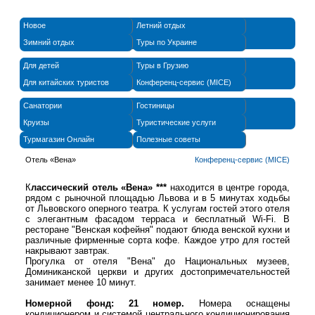
Новое
Летний отдых
Зимний отдых
Туры по Украине
Для детей
Туры в Грузию
Для китайских туристов
Конференц-сервис (MICE)
Санатории
Гостиницы
Круизы
Туристические услуги
Турмагазин Онлайн
Полезные советы
Отель «Вена»
Конференц-сервис (MICE)
К
лассический отель «
Вена»
***
находится в центре города,
рядом с рыночной площадью Львова и в 5 минутах ходьбы
от Львовского оперного театра. К услугам гостей этого отеля
с элегантным фасадом терраса и бесплатный Wi-Fi.
В
ресторане "Венская кофейня" подают блюда венской кухни и
различные фирменные сорта кофе. Каждое утро для гостей
накрывают завтрак.
Прогулка от отеля "Вена" до Национальных музеев,
Доминиканской церкви и других достопримечательностей
занимает менее 10 минут.
Номерной фонд: 21 номер.
Номер
а
оснащены
кондиционером и системой центрального кондиционирования