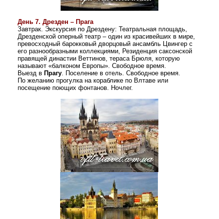
День 7.
Дрезден – Прага
Завтрак. Э
кскурсия по Дрездену: Театральная площадь,
Дрезденской оперный театр – один из красивейших в мире,
превосходный барокковый дворцовый ансамбль
Цвингер
с
его разнообразными коллекциями, Резиденция саксонской
правящей
династии
Веттинов, тераса Брюля, которую
называют «балконом Европы».
Свободное время.
Выезд в
Прагу
. Поселение в отель. Свободное время.
По желанию прогулка на кораблике по Влтаве или
посещение поющих фонтанов. Ночлег.