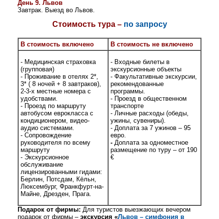
День 9.
Львов
Завтрак. Выезд во Львов.
Стоимость тура –
по запросу
В стоимость включено
В стоимость не включено
- Медицинская страховка
- Входные билеты в
(групповая)
экскурсионные объекты
- Проживание
в отелях 2*,
- Факультативные экскурсии,
3* ( 8 ночей + 8 завтраков),
рекомендованные
2-3-х местные номера с
программы.
удобствами.
- Проезд в общественном
- Проезд по маршруту
транспорте
автобусом еврокласса с
- Личные расходы (обеды,
кондиционером, видео-
ужины, сувениры).
аудио системами.
- Доплата за 7 ужинов – 95
- Сопровождение
евро.
руководителя по всему
-
Доплата за одноместное
маршруту
размещение по туру
– от
190
- Экскурсионное
€
обслуживание
лицензированными гидами:
Берлин, Потсдам, Кёльн,
Люксембург, Франкфурт-на-
Майне, Дрезден, Прага.
Подарок от фирмы:
Для туристов выезжающих вечером
подарок от фирмы –
экскурсия «
Львов – симфония в