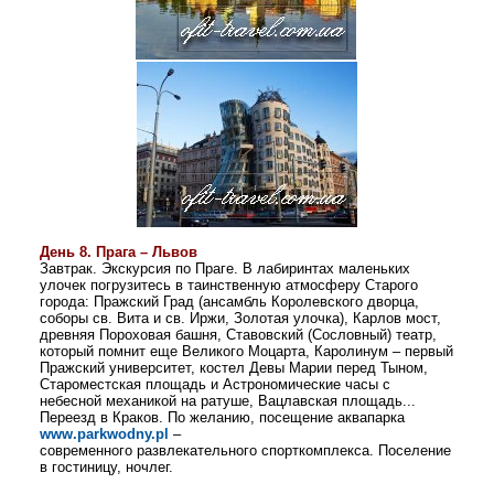
День 8.
Прага – Львов
Завтрак. Экскурсия по Праге. В лабиринтах маленьких
улочек погрузитесь в таинственную атмосферу Старого
города: Пражский Град (ансамбль Королевского дворца,
соборы св. Вита и св. Иржи, Золотая улочка), Карлов мост,
древняя Пороховая башня, Ставовский (Сословный) театр,
который помнит еще Великого Моцарта, Каролинум – первый
Пражский университет, костел Девы Марии перед Тыном,
Староместская площадь и Астрономические часы с
небесной механикой на ратуше, Вацлавская площадь...
Переезд в Краков. По желанию, посещение аквапарка
www.parkwodny.pl
–
современного
развлекательного
спорткомплекса
.
Поселение
в гостиницу, ночлег.