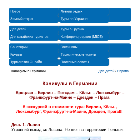
Новое
Летний отдых
Зимний отдых
Туры по Украине
Для детей
Туры в Грузию
Для китайских туристов
Конференц-сервис (MICE)
Санатории
Гостиницы
Круизы
Туристические услуги
Турмагазин Онлайн
Полезные советы
Каникулы в Германии
Для детей
/
Европа
Каникулы в Германии
Вроцлав – Берлин – Потсдам – Кёльн – Люксембург –
Франкфурт-на-Майне – Дрезден – Прага
6 экскурсий в стоимости тура: Берлин, Кёльн,
Люксембург, Франкфурт-на-Майне, Дрезден, Прага!!!
День 1. Львов
Утренний выезд со Львова. Ночлег на территории Польши.