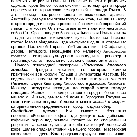
властью Австрии и Польши. Польские власти стремились
сделать город более «европейским», а потому центр города
перенесли на территорию сегодняшней площади Рынок В
этот период построено много великолепных храмов..
Австрийцы разрушили оковы городских стен, вышли за черту
старого города и создали роскошный столичный европейский
Львов. Это костел Ольги-Елизаветы — памятник неоготики,
собор Св. Юра — шедевр барокко, «Львовская Политехника»
- один из первых технических вузов Восточной Европы,
костел Марии Магдалены, где находится один из старейших
органов Восточной Европы, библиотека им. В.Стефаника,
дворец Потоцкого. Посещение (по желанию)
Лычаковского
- историко-культурного заповедника.
Трансфер в
кладбища
гостиницу/хостел, поселение
согласно правилам отеля.
Начало пешеходной экскурсии
«Улочками древнего
города».
Пройдете местами, по которым ходили
практически все короли Польши и императоры Австрии. Их
видели все знаменитости. Во Львове выступал маэстро
Паганини
. Здесь был
граф Калиостро и Джакомо Казанова.
Маршрут экскурсии проходит
по старой части города:
площадь Рынок —
сердце старого города, берет свое
начало с 14 века, где все 44 дома и Городская Ратуша —
памятники архитектуры. Услышите много
легенд и мифов,
которыми овеян средневековый город.
Поздний обед.
Свободное время:
Вы сможете бесплатно
посетить
«Копальню кофе»
, где увидите как добывают
кофейные зерна под землей, готовят их по специальным
рецептам, а также купить для себя настоящий львовский
кофе. Далее сладкая страничка нашего города
«Мастерская
шоколада»
- здесь Вам продемонстрируют как выливают