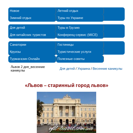
Новое
Летний отдых
Зимний отдых
Туры по Украине
Для детей
Туры в Грузию
Для китайских туристов
Конференц-сервис (MICE)
Санатории
Гостиницы
Круизы
Туристические услуги
Турмагазин Онлайн
Полезные советы
Львов 2 дня_весенние
Для детей
/
Украина
/
Весенние каникулы
каникулы
«Львов – старинный город львов»