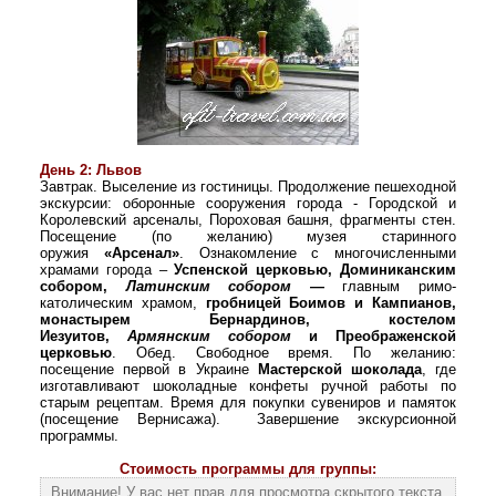
День 2: Львов
Завтрак.
Выселение из гостиницы.
Продолжение пешеходной
экскурсии: оборонные сооружения города - Городской и
Королевский арсеналы, Пороховая башня, фрагменты стен.
Посещение (по желанию) музея старинного
оружия
«Арсенал»
.
Ознакомление с многочисленными
храмами города –
Успенской церковью, Доминиканским
собором,
Латинским собором
—
главным римо-
католическим храмом,
гробницей Боимов и Кампианов,
монастырем Бернардинов, костелом
Иезуитов,
Армянским собором
и Преображенской
церковью
.
Обед. Свободное время.
По желанию:
посещение первой в Украине
Мастерской шоколада
, где
изготавливают шоколадные конфеты ручной работы по
старым рецептам.
Время для покупки сувениров и памяток
(посещение Вернисажа). Завершение экскурсионной
программы.
Стоимость программы для группы:
Внимание! У вас нет прав для просмотра скрытого текста.