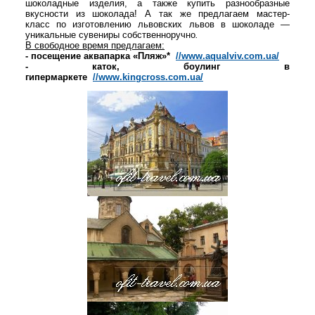
шоколадные изделия, а также купить разнообразные
вкусности из шоколада!
А так же предлагаем
мастер-
класс
по изготовлению
львовских
львов в шоколаде —
уникальные сувениры собственноручно
.
В свободное время предлагаем:
- посещение аквапарка «Пляж»*
//www.aqualviv.com.ua/
-
каток, боулинг в
гипермаркете
//www.kingcross.com.ua/