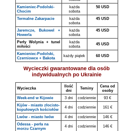
Kamieniec-Podolski-
każda
50 USD
Chocim
sobota
Termalne Zakarpacie
każda
45 USD
sobota
Jaremcze, Bukowel +
każda
45 USD
Howerla
sobota
Perły Wolynia + tunel
każda
45 USD
miłości
sobota
Kamieniec-Podolski,
każdy piątek
60 USD
Czerniowce + Bakota
Wycieczki gwarantowane dla osób
indywidualnych po Ukrainie
Ilość
Cena od
Wycieczka
Teminy
dni
osoby
Week-end w Kijowie
3 dni
codziennie
93 €
Kijów - miasto złocisto-
4 dni
codziennie
161 €
kopułowych kościołów
Lwów - miasto lwów
4 dni
codziennie
146
€
Odessa - perła na
4 dni
codziennie
146
€
morzu Czarnym