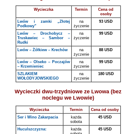
Wycieczka
Termin
Cena od
osoby
Lwów i zamki „Złotej
na
93 USD
Podkowy”
życzenie
Lwów – Drochobycz –
na
99 USD
Truskawiec – Sambor –
życzenie
Rudki
Lwów – Żółkiew – Krechów
na
88 USD
życzenie
Lwów – Olseko – Poczajów
na
99 USD
– Krzemieniec
życzenie
SZLAKIEM
na
180 USD
WOŁODYJOWSKIEGO
życzenie
Wycieczki dwu-trzydniowe ze Lwowa (bez
noclegu we Lwowie)
Wycieczka
Termin
Cena od osoby
Ser i Wino Zakarpacia
każda
45 USD
sobota
Huculszczyzna:
każda
45 USD
sobota