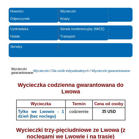
Nowości
Wycieczki
Odpoczynek
Kruizy
Uzdrowiska
Serwis konferencyjny (MICE)
Hotele
Transport
Serwisy
Wycieczki
Wycieczki
/
Dla osób indywidualnych
/
Wycieczki gwarantowane
gwarantowane
Wycieczka codzienna gwarantowana do
Lwowa
Wycieczka
Termin
Cena od osoby
Tylko we Lwowie - 1
codziennie
35 USD
dzień (bez noclegu)
Wycieczki trzy-pięciudniowe ze Lwowa (z
noclegami we Lwowie i na trasie)