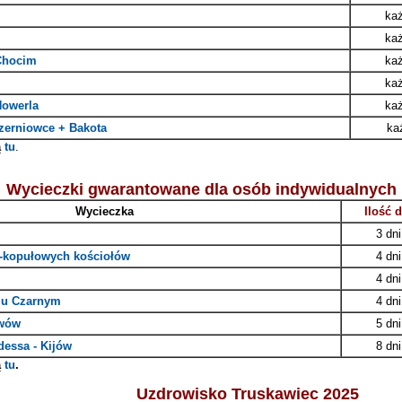
każ
każ
 Chocim
każ
każ
Howerla
każ
zerniowce + Bakota
ka
ą
tu
.
Wycieczki gwarantowane dla osób indywidualnych 
W
ycieczka
Ilość d
3 dni
to-kopułowych kościołów
4 dni
4 dni
zu Czarnym
4 dni
Lwów
5 dni
dessa - Kijów
8 dni
ą
tu
.
Uzdrowisko Truskawiec 2025