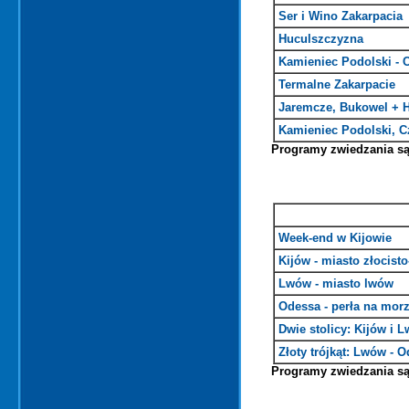
Ser i Wino Zakarpacia
Huculszczyzna
Kamieniec Podolski -
Termalne Zakarpacie
Jaremcze, Bukowel + 
Kamieniec Podolski, C
Programy zwiedzania s
Week-end w Kijowie
Kijów - miasto złocis
Lwów - miasto lwów
Odessa - perła na mor
Dwie stolicy: Kijów i 
Złoty trójkąt: Lwów - O
Programy zwiedzania s