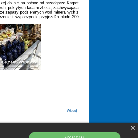
zej dolinie na połnoc od przedgorza Karpat
ch, pokrytych lasami zbocz, zachwycająca
duże zapasy podziemnych wod mineralnych z
eczenie i wypoczynek przyjezdża około 200
Wiecej..
×
ACCEPT ALL