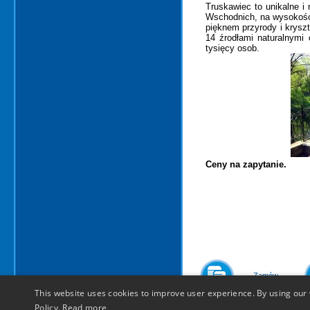
Truskawiec to unikalne i
Wschodnich, na wysokośc
pięknem przyrody i krys
14 źrodłami naturalnymi
tysięcy osob.
Ceny na zapytanie
.
Zamów
This website uses cookies to improve user experience. By using our 
Policy.
Read more