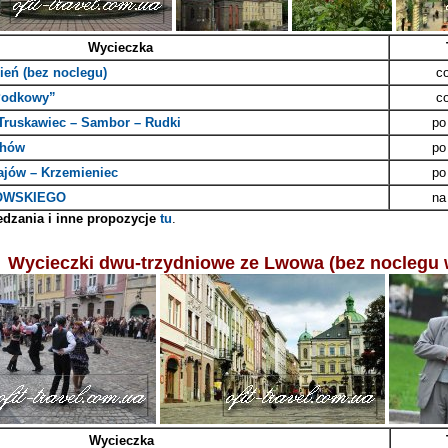
Wycieczka
ień (bez noclegu)
c
 Podkowy”
c
Truskawiec – Sambor – Rudki
po
chów
po
ajów – Krzemieniec
po
OWSKIEGO
na
dzania i inne propozycje
tu
.
Wycieczki dwu-trzydniowe ze Lwowa (bez noclegu
Wycieczka