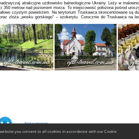
 nadzwyczaj atrakcyjne uzdrowisko balneologiczne Ukrainy. Leży w malownic
i 350 metrow nad poziomem morza. To miejscowość położona pośrod uroczy
ztałowo czystym powietrzem. Na terytorium Truskawca skoncentrowane są 
 oraz zloża „wosku gorskiego" – ozokerytu. Corocznie do Truskawca na l
Stań partnerem
website you consent to all cookies in accordance with our Cookie