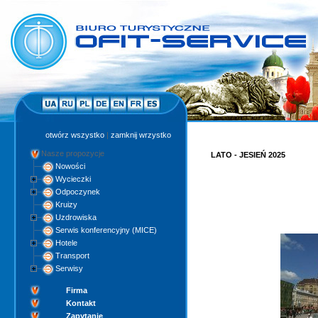
otwórz wszystko
|
zamknij wrzystko
Nasze propozycje
LATO - JESIEŃ 2025
Nowości
Wycieczki
Odpoczynek
Kruizy
Uzdrowiska
Serwis konferencyjny (MICE)
Hotele
Transport
Serwisy
Firma
Kontakt
Zapytanie