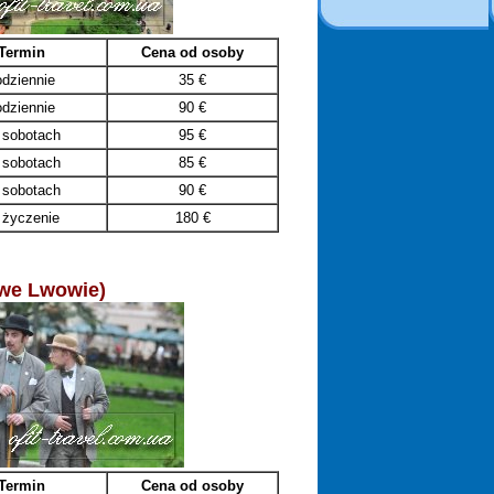
Termin
Cena od osoby
odziennie
35
€
odziennie
90
€
 sobotach
95
€
 sobotach
85
€
 sobotach
90
€
 życzenie
180
€
 we Lwowie)
Termin
Cena od osoby