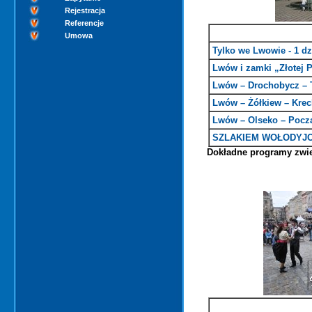
Rejestracja
Referencje
Umowa
Tylko we Lwowie - 1 dz
Lwów i zamki „Złotej
Lwów – Drochobycz – 
Lwów – Żółkiew – Kre
Lwów – Olseko – Pocz
SZLAKIEM WOŁODYJ
Dokładne programy zwie