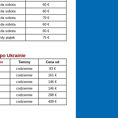
da sobota
60
€
da sobota
60
€
da sobota
70
€
da sobota
60
€
da sobota
60
€
żdy piątek
75
€
po Ukrainie
ni
Teminy
Cena od
codziennie
93 €
codziennie
161 €
codziennie
146 €
codziennie
146 €
codziennie
298 €
codziennie
409 €