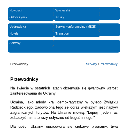
Nowości
Wycieczki
Odpoczynek
Kruizy
Uzdrowiska
Serwis konferencyjny (MICE)
Hotele
Transport
Serwisy
Przewodnicy
Serwisy
/
Przewodnicy
Przewodnicy
Na świecie w ostatnich latach obserwuje się gwałtowny wzrost
zainteresowania do Ukrainy.
Ukraina, jako młody kraj demokratyczny w byłego Związku
Radzieckiego, zadowolona tego że coraz wiekszym jest napływ
zagranicznych turytów. Na Ukrainie mówią: "Lepiej jeden raz
zobaczyć nim sto razy usłyszeć od kogoś innego."
Dla gości Ukrainy opracowują się ciekawe programy, trwa