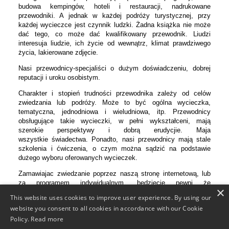
budowa kempingów, hoteli i restauracji, nadrukowane
przewodniki. A jednak w każdej podróży turystycznej, przy
każdej wycieczce jest czynnik ludzki. Żadna książka nie może
dać tego, co może dać kwalifikowany przewodnik. Liudzi
interesuja liudzie, ich życie od wewnątrz, klimat prawdziwego
życia, lakierowane zdjęcie.
Nasi przewodnicy-specjaliści o dużym doświadczeniu, dobrej
reputacji i uroku osobistym.
Charakter i stopień trudności przewodnika zależy od celów
zwiedzania lub podróży. Może to być ogólna wycieczka,
tematyczna, jednodniowa i wieludniowa, itp. Przewodnicy
obsługujące takie wycieczki, w pełni wykształceni, mają
szerokie perspektywy i dobrą erudycjie. Maja
wszystkie świadectwa. Ponadto, nasi przewodnicy mają stale
szkolenia i ćwiczenia, o czym można sądzić na podstawie
dużego wyboru oferowanych wycieczek.
Zamawiajac zwiedzanie poprzez naszą stronę internetową, lub
za programem indywidualnym, będziecie pewni że
×
dostaniecie odbiór wysokiej jakości, profesjonalne usługi
This website uses cookies to improve user experience. By using our
po więcej niż konkurencyjnych cenach w jezykach polskim,
website you consent to all cookies in accordance with our Cookie
ukraińskim, rosyjskim, niemieckim, angielskim, francuskim,
Policy.
Read more
hiszpańskim i innych.