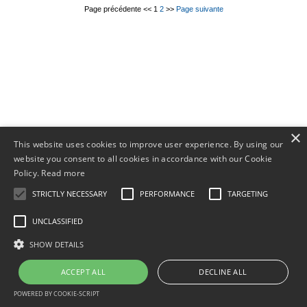
Page précédente
<<
1
2
>>
Page suivante
© 2011-
2026
×
This website uses cookies to improve user experience. By using our
website you consent to all cookies in accordance with our Cookie
Policy.
Read more
STRICTLY NECESSARY
PERFORMANCE
TARGETING
UNCLASSIFIED
SHOW DETAILS
ACCEPT ALL
DECLINE ALL
POWERED BY COOKIE-SCRIPT