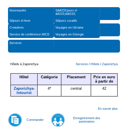
Nouveautés
S&#233;jours d-
&#233;t&#233;
Séjours d-hiver
Séjours curatifs
Croisières
Voyages en Ukraine
Service de conférence MICE
Voyages en Géorgie
Services
Hôtels à Zaporizhya
Services
/
Hôtels
/
Zaporizhya
Hôtel
Ca
tégorie
Placement
Prix en euro
à partir de
Zaporizhya
-
4*
central
42
Intourist
En savoir plus
Enregistrement des
Commander
partenaires