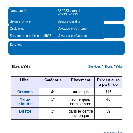
Nouveautés
S&#233;jours d-
&#233;t&#233;
Séjours d-hiver
Séjours curatifs
Croisières
Voyages en Ukraine
Service de conférence MICE
Voyages en Géorgie
Services
Hôtels à Yalta
Services
/
Hôtels
/
Yalta
Hôtel
Catégorie
Placement
Prix en euro
à partir de
Oreanda
4*
sur le quai
115
Yalta-
3*
sur le quai,
46
Intourist
dans le parc
Bristol
3*
dans le centre
59
historique
En savoir plus