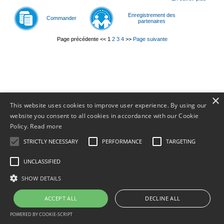
Enregistrement des
Commander
partenaires
Page précédente
<<
1
2
3
4
>>
Page suivante
© 2011-
2026
×
This website uses cookies to improve user experience. By using our
website you consent to all cookies in accordance with our Cookie
Policy.
Read more
STRICTLY NECESSARY
PERFORMANCE
TARGETING
UNCLASSIFIED
SHOW DETAILS
ACCEPT ALL
DECLINE ALL
POWERED BY COOKIE-SCRIPT