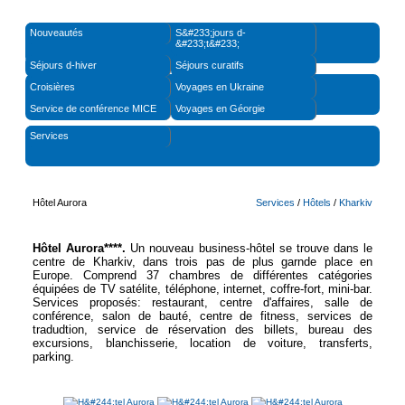
Nouveautés
S&#233;jours d-
&#233;t&#233;
Séjours d-hiver
Séjours curatifs
Croisières
Voyages en Ukraine
Service de conférence MICE
Voyages en Géorgie
Services
Hôtel Aurora
Services
/
Hôtels
/
Kharkiv
Hôtel Aurora****.
Un nouveau business-hôtel se trouve dans le
centre de Kharkiv, dans trois pas de plus garnde place en
Europe. Comprend 37 chambres de différentes catégories
équipées de TV satélite, téléphone, internet, coffre-fort, mini-bar.
Services proposés: restaurant, centre d'affaires, salle de
conférence, salon de bauté, centre de fitness, services de
tradudtion, service de réservation des billets, bureau des
excursions, blanchisserie, location de voiture, transferts,
parking.