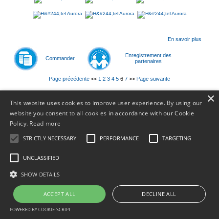
En savoir plus
Enregistrement des
Commander
partenaires
Page précédente
<<
1
2
3
4
5
6
7
>>
Page suivante
×
This website uses cookies to improve user experience. By using our
© 2011-
2026
website you consent to all cookies in accordance with our Cookie
Policy.
Read more
STRICTLY NECESSARY
PERFORMANCE
TARGETING
UNCLASSIFIED
SHOW DETAILS
ACCEPT ALL
DECLINE ALL
POWERED BY COOKIE-SCRIPT