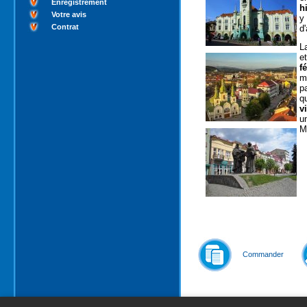
Enregistrement
h
Votre avis
y
Contrat
d
L
e
f
m
p
q
vi
u
M
Commander