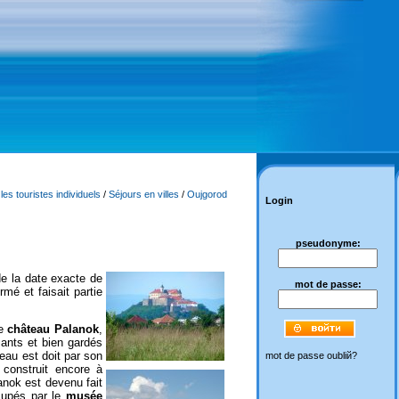
es touristes individuels
/
Séjours en villes
/
Oujgorod
Login
pseudonyme:
de la date exacte de
mot de passe:
rmé et faisait partie
le
château Palanok
,
sants et bien gardés
teau est doit par son
mot de passe oubliй?
 construit encore à
lanok est devenu fait
cupés par le
musée