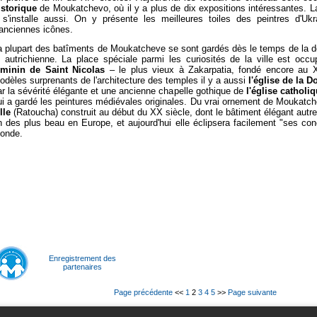
istorique
de Moukatchev
o
, où il y a plus de dix expositions intéressantes. L
 s'installe aussi. On y présente les meilleures toiles des peintres d'Ukr
'anciennes icônes.
a plupart des batîments de Moukatcheve se sont gardés dès le temps de la d
t autrichienne. La place spéciale parmi les curiosités de la ville est occ
éminin de Saint Nicolas
– le plus vieux à Zakarpatia, fondé encore au X
odèles surprenants de l'architecture des temples il y a aussi
l'église de la D
ar la sévérité élégante et une ancienne chapelle gothique de
l'église catholi
ui a gardé les peintures médiévales originales. Du vrai ornement de
Moukatch
lle
(Ratoucha) construit au début du XX siècle, dont le bâtiment élégant autref
n des plus beau en Europe, et aujourd'hui elle éclipsera facilement "ses co
onde.
Enregistrement des
partenaires
Page précédente
<<
1
2
3
4
5
>>
Page suivante