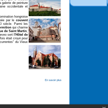
a galerie de peinture
aine occidentale et
omination hongroise
upée par le
couvent
I siècle. Parmi les
ormition
qui charme
que de Saint Martin
,
eveo sert
l'Hôtel de
ois était croyé pour
ncurrentes" du Vieux
En savoir plus