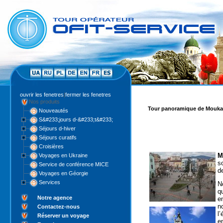
ouvrir les fenetres
|
fermer les fenetres
Nos produits
Tour panoramique de Mouka
Nouveautés
S&#233;jours d-&#233;t&#233;
Séjours d-hiver
Séjours curatifs
Croisières
M
Voyages en Ukraine
s
Service de conférence MICE
d
Voyages en Géorgie
Services
N
q
Notre agence
e
n
Contactez-nous
l
Réserver un voyage
e