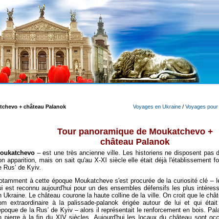
Voyages en Ukraine
/
Voyages pour l
tchevo + château Palanok
Tour panoramique de
Moukatchev
o +
château Palanok
oukatchev
o
– est une très ancienne ville. Les historiens ne disposent pas 
on apparition, mais on sait qu'au X-XI siècle elle était déjà l'établissement fo
e Rus’ de Kyiv.
otamment à cette époque Moukatcheve s'est procurée de la curiosité clé – 
ui est reconnu aujourd'hui pour un des ensembles défensifs les plus intéres
n Ukraine.
Le château
courone la haute colline de la ville. On croit que le châ
om extraordinaire à la palissade-palanok érigée autour de lui et qui était
’époque de la Rus’ de Kyiv – alors il représentait le renforcement en bois. Pa
n pierre à la fin du ХIV siècles.
A
ujourd'hui les locaux du château sont oc