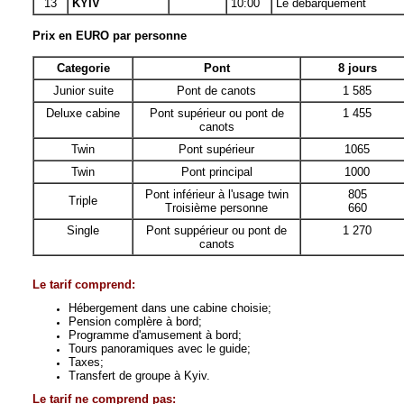
13
KYIV
10:00
Le débarquement
Prix en EURO par personne
Categor
ie
Pont
8
jours
Junior suite
Pont de canots
1 585
Deluxe cabine
Pont supérieur ou pont de
1 455
canots
Twin
Pont supérieur
1065
Twin
Pont principal
1000
Pont inférieur à l'usage twin
805
Triple
Troisième personne
660
Single
Pont suppérieur ou pont de
1 270
canots
Le tarif comprend:
Hébergement dans une cabine choisie;
Pension complère à bord;
Programme d'amusement à bord;
Tours panoramiques avec le guide;
Taxes;
Transfert de groupe à Kyiv.
Le tarif ne comprend pas
: