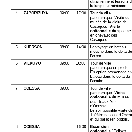
ukrainienne et lessons 
la langue ukrainienne
4
ZAPORIZHYA
09:00
17:00
Tour de ville
panoramique. Visite du
musée de la gloire de
Cosaques.
Visite
optionnelle
du
spectacl
en chevaux des
Cosaques.
5
KHERSON
08:00
14:00
Le voyage en bateau-
mouche dans le delta du
Dnip
ro.
6
VILKOVO
09:00
16:00
T
our de ville
panoramique en pieds.
En option promenade en
bateau dans le delta du
Danube.
7
ODESSA
09:00
Tour de ville
panoramique.
Visite
optionnelle
du
musée
des Beaux-Arts
d’Odessa.
Le soir possible visite d
Théâtre national d’Opéra
et du ballet (en option).
8
ODESSA
16:00
Excursion
optionnelle
"Eglises