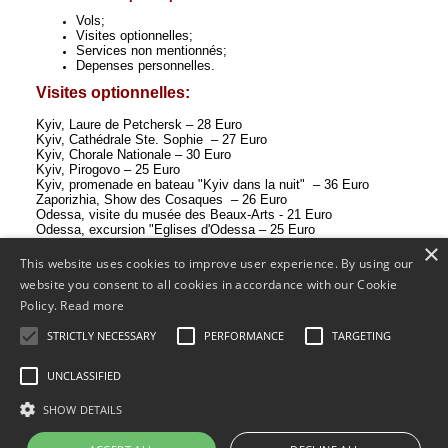
Vols;
Visites optionnelles;
Services non mentionnés;
Depenses personnelles.
Visites optionnelles:
Kyiv, Laure de Petchersk – 28 Euro
Kyiv, Cathédrale
Ste. Sophie – 27 Euro
Kyiv, Chorale Nationale – 30 Euro
Kyiv, Pirogovo – 25 Euro
Kyiv, p
romenade en bateau "Kyiv dans la nuit"
– 36 Euro
Zaporizhia, Show des Cosaques – 2
6
Euro
Odessa, visite du musée des Beaux-Arts - 21 Euro
Odessa, excursion "Eglises d'Odessa – 25 Euro
Odessa, visite du spectacle au
Théâtre national d’Opéra et du ballet
– 
×
Euro
This website uses cookies to improve user experience. By using our
Odessa, voyage en bus vers Bilgorod-Dnistrovskyi – 44 Euro
website you consent to all cookies in accordance with our Cookie
Vilkovo,
promenade en bateau dans le delta du Danube
– 39 Euro
Policy.
Read more
STRICTLY NECESSARY
PERFORMANCE
TARGETING
En savoir p
Enregistrement des
UNCLASSIFIED
Commander
partenaires
SHOW DETAILS
Page précédente
<<
1
2
3
4
5
6
>>
Page suivante