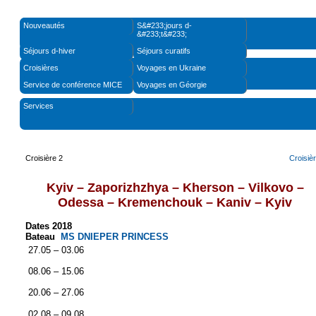
Nouveautés
S&#233;jours d-
&#233;t&#233;
Séjours d-hiver
Séjours curatifs
Croisières
Voyages en Ukraine
Service de conférence MICE
Voyages en Géorgie
Services
Croisière 2
Croisiè
Kyiv – Zaporizhzhya – Kherson – Vilkovo –
Odessa – Kremenchouk – Kaniv – Kyiv
Dates 2018
Bateau
MS DNIEPER PRINCESS
27.05 – 03.06
08.06 – 15.06
20.06 – 27.06
02
.08 – 09.08