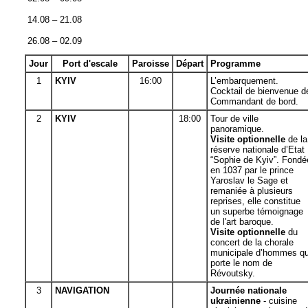
14.08 – 21.08
26.08 – 02.09
Jour
Port d'escale
Paroisse
Départ
Programme
1
KYIV
16:00
L’embarquement.
Cocktail de bienvenue d
Commandant de bord.
2
KYIV
18:
0
0
Tour de ville
panoramique.
Visite optionnelle
de la
réserve nationale d’Etat
“Sophie de Kyiv”. Fondé
en 1037 par le prince
Yaroslav le Sage et
remaniée à plusieurs
reprises, elle constitue
un superbe témoignage
de l'art baroque.
Visite optionnelle
du
concert de la chorale
municipale d’hommes qu
porte le nom de
Révoutsky.
3
NAVIGATION
Journée nationale
ukrainienne
- cuisine