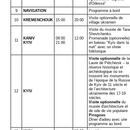
d'Odessa"
9
NAVIGATION
Programme à bord
Visite optionnelle de
10
KREMENCHOUK
15:00
20:00
village ukrainien
Visite
du musée de Tara
Shevtchenko.
KANIV
08:00
12:00
Promenade (optionnelle)
11
KYIV
21:00
en bateau "Kyiv dans la
nuit" avec un show
folklorique
Visite optionnelle
de la
Laure de Pétchersk
–
la
réserve historique et
archéologique où se
trouvent les monuments
de l’époque de la Russie
de
Kyiv de 11 siècle
et
de l’architecture
12
KYIV
ukrainienne des 17-19
siècles.
Visite optionnelle
du
musée d'architecture et
de ode de vie populaire
Pirogovo
Dîner d'adieu avec une
programme au bord.