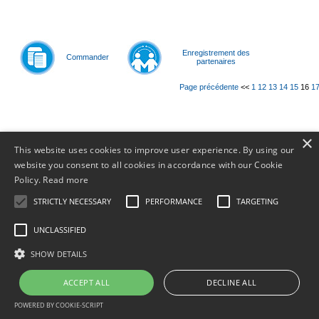
Enregistrement des
Commander
partenaires
Page précédente
<<
1
12
13
14
15
16
1
© 2011-
20
×
This website uses cookies to improve user experience. By using our
website you consent to all cookies in accordance with our Cookie
Policy.
Read more
STRICTLY NECESSARY
PERFORMANCE
TARGETING
UNCLASSIFIED
SHOW DETAILS
ACCEPT ALL
DECLINE ALL
POWERED BY COOKIE-SCRIPT