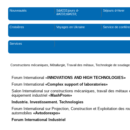
Nouveautés
S&#233;jours d-
Séjours d-hiver
&#233;t&#233;
Croisières
Voyages en Ukraine
Service de confér
Services
Constructions mécaniques, Métallurgie, Travail des métaux, Technologie de soudage
Forum International «
INNOVATIONS AND HIGH TECHNOLOGIES»
Forum International
«Complex support of laboratories»
Salon International sur c
onstructions mécaniques, travail des métaux 
équipement industriel
«
M
ashPro
m»
Industr
ie
.
Investissement
. Technologies
Forum International sur Projection, Construction et Exploitation des ro
automobiles
«Avtodorexpo»
Forum International
Industriel