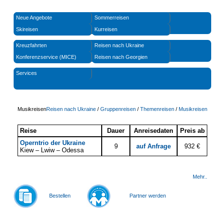
Neue Angebote
Sommerreisen
Skireisen
Kurreisen
Kreuzfahrten
Reisen nach Ukraine
Konferenzservice (MICE)
Reisen nach Georgien
Services
Musikreisen
Reisen nach Ukraine
/
Gruppenreisen
/
Themenreisen
/
Musikreisen
Reise
Dauer
Anreisedaten
Preis ab
Operntrio der Ukraine
9
auf Anfrage
932
€
Kiew – Lwiw – Odessa
Mehr..
Bestellen
Partner werden