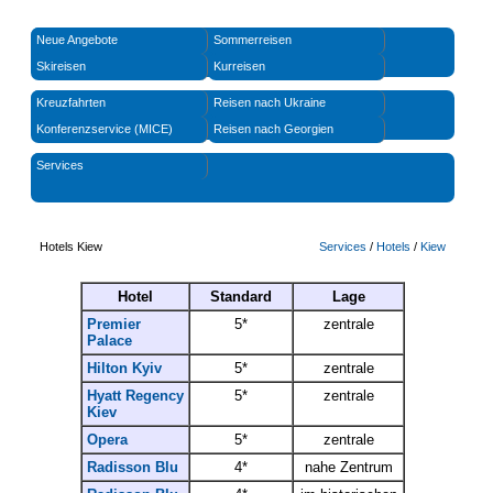
Neue Angebote
Sommerreisen
Skireisen
Kurreisen
Kreuzfahrten
Reisen nach Ukraine
Konferenzservice (MICE)
Reisen nach Georgien
Services
Hotels Kiew
Services
/
Hotels
/
Kiew
Hotel
Standard
Lage
Premier
5*
zentrale
Palace
Hilton Kyiv
5*
zentrale
Hyatt Regency
5*
zentrale
Kiev
Opera
5*
zentrale
Radisson Blu
4*
nahe Zentrum